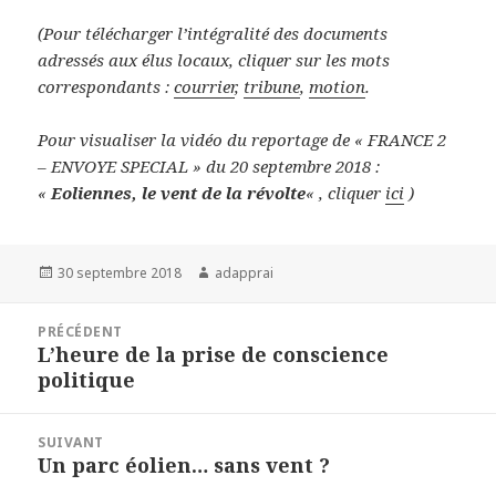
(Pour télécharger l’intégralité des documents
adressés aux élus locaux, cliquer sur les mots
correspondants :
courrier
,
tribune
,
motion
.
Pour visualiser la vidéo du reportage de « FRANCE 2
– ENVOYE SPECIAL » du 20 septembre 2018 :
«
Eoliennes, le vent de la révolte
« , cliquer
ici
)
Publié
Auteur
30 septembre 2018
adapprai
le
Navigation
PRÉCÉDENT
de
L’heure de la prise de conscience
Article
l’article
politique
précédent :
SUIVANT
Un parc éolien… sans vent ?
Article
suivant :