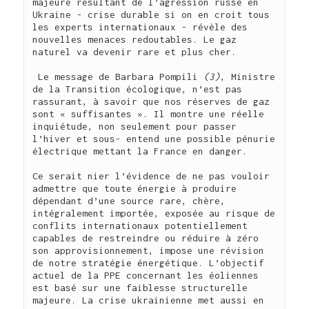
majeure résultant de l’agression russe en 
Ukraine - crise durable si on en croit tous 
les experts internationaux - révèle des 
nouvelles menaces redoutables. Le gaz 
naturel va devenir rare et plus cher.

 Le message de Barbara Pompili 
(3)
, Ministre 
de la Transition écologique, n’est pas 
rassurant, à savoir que nos réserves de gaz 
sont « suffisantes ». Il montre une réelle 
inquiétude, non seulement pour passer 
l’hiver et sous- entend une possible pénurie 
électrique mettant la France en danger.

Ce serait nier l’évidence de ne pas vouloir 
admettre que toute énergie à produire 
dépendant d’une source rare, chère, 
intégralement importée, exposée au risque de 
conflits internationaux potentiellement 
capables de restreindre ou réduire à zéro 
son approvisionnement, impose une révision 
de notre stratégie énergétique. L’objectif 
actuel de la PPE concernant les éoliennes 
est basé sur une faiblesse structurelle 
majeure. La crise ukrainienne met aussi en 