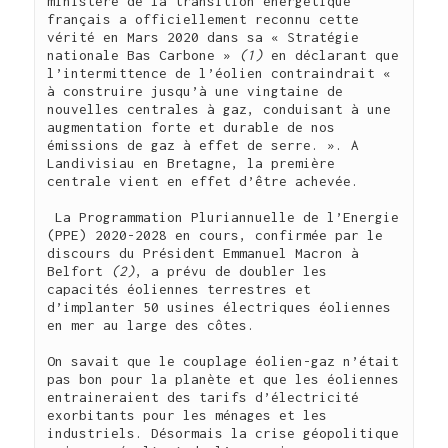
ministère de la transition énergétique 
français a officiellement reconnu cette 
vérité en Mars 2020 dans sa « Stratégie 
nationale Bas Carbone » 
(1)
 en déclarant que 
l’intermittence de l’éolien contraindrait « 
à construire jusqu’à une vingtaine de 
nouvelles centrales à gaz, conduisant à une 
augmentation forte et durable de nos 
émissions de gaz à effet de serre. ». A 
Landivisiau en Bretagne, la première 
centrale vient en effet d’être achevée.          

 La Programmation Pluriannuelle de l’Energie 
(PPE) 2020-2028 en cours, confirmée par le 
discours du Président Emmanuel Macron à 
Belfort 
(2)
, a prévu de doubler les 
capacités éoliennes terrestres et 
d’implanter 50 usines électriques éoliennes 
en mer au large des côtes.

On savait que le couplage éolien-gaz n’était 
pas bon pour la planète et que les éoliennes 
entraineraient des tarifs d’électricité 
exorbitants pour les ménages et les 
industriels. Désormais la crise géopolitique 