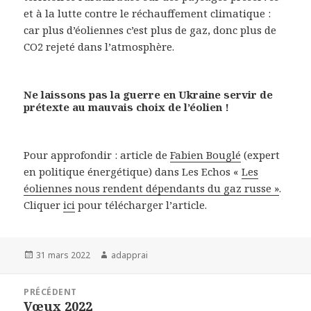
et à la lutte contre le réchauffement climatique :
car plus d’éoliennes c’est plus de gaz, donc plus de
CO2 rejeté dans l’atmosphère.
Ne laissons pas la guerre en Ukraine servir de
prétexte au mauvais choix de l’éolien !
Pour approfondir : article de
Fabien Bouglé
(expert
en politique énergétique) dans Les Echos «
Les
éoliennes nous rendent dépendants du gaz russe »
.
Cliquer
ici
pour télécharger l’article.
Publié
Auteur
31 mars 2022
adapprai
le
Navigation
PRÉCÉDENT
de
Vœux 2022
Article