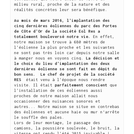
milieu rural, proche de la nature et des 
réalités concrètes leur sera bénéfique.

Au mois de mars 2016, l'implantation des 
cinq dernières éoliennes du parc des Portes 
de Côte d'Or de la société Eol Res a 
totalement bouleversé notre vie.
 En effet, 
notre maison se trouve à 680 mètres de 
l'éolienne la plus proche et les suivantes 
ne sont pas très loin car depuis notre salle 
à manger nous en voyons cinq. 
La décision et 
le choix du lieu d'implantation des deux 
dernières éolienne se sont fait en dépit du 
bon sens.
 Le chef de projet de la société 
RES
  était venu à l'époque nous rendre 
visite. Il était 
parfaitement conscient 
que 
l'installation de ces éoliennes aussi 
proches de notre maison allait nous 
occasionner des nuisances sonores et 
autres... Notre maison se situe en contrebas 
des éoliennes et aucune haie ou mur n’arrête 
le souffle des pales.

Lors de leur montage, le passage des 
camions, la poussière soulevée, le bruit, la 
vitesse ont rendu l'été 2015 invivable ! 
