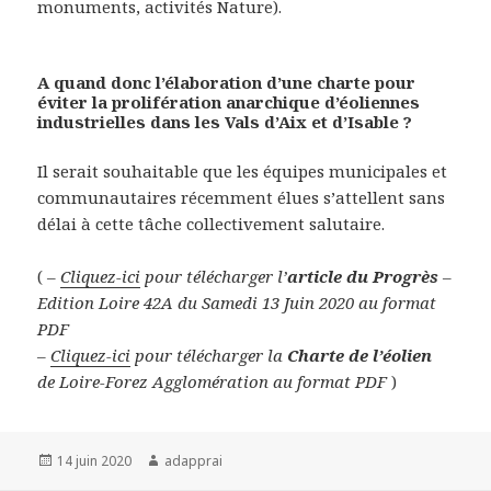
monuments, activités Nature).
A quand donc l’élaboration d’une charte pour
éviter la prolifération anarchique d’éoliennes
industrielles dans les Vals d’Aix et d’Isable ?
Il serait souhaitable que les équipes municipales et
communautaires récemment élues s’attellent sans
délai à cette tâche collectivement salutaire.
( –
Cliquez-ici
pour télécharger l’
article du Progrès
–
Edition Loire 42A du Samedi 13 Juin 2020 au format
PDF
–
Cliquez-ici
pour télécharger la
Charte de l’éolien
de Loire-Forez Agglomération au format PDF
)
Publié
Auteur
14 juin 2020
adapprai
le