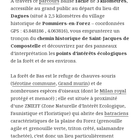
A travers ce
parcours
balisé
facile
de
3 kilomètres
,
accessible au grand public au départ du lieu-dit
Dagues
(situé à 2,5 kilomètres du village
historique de
Pommiers-en-Forez
– coordonnées
GPS : 45.848186 , 4.063816), vous emprunterez un
tronçon du
chemin historique de Saint-Jacques de
Compostelle
et découvrirez par des panneaux
d’interprétation les
points d’intérêts écologiques
de la forêt et de ses environs.
La forêt de Bas est le refuge de chauves-souris
(
Sérotine commune
,
Grand murin
) et de
nombreuses espèces d’oiseaux (dont le
Milan royal
protégé et menacé) ; elle est située à proximité
d’une ZNIEFF (Zone Naturelle d’Intérêt Ecologique,
Faunistique et Floristique) qui abrite des
batraciens
caractéristiques de la plaine du Forez (grenouille
agile et grenouille verte, triton crêté, salamandre
tachetée), c’est donc un lieu particulièrement