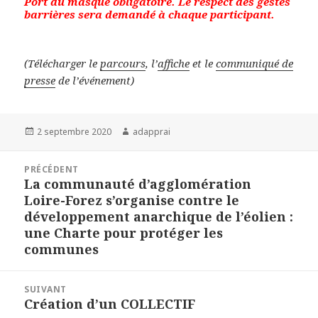
Port du masque obligatoire. Le respect des gestes
barrières sera demandé à chaque participant.
(Télécharger le
parcours
, l’
affiche
et le
communiqué de
presse
de l’événement)
Publié
Auteur
2 septembre 2020
adapprai
le
Navigation
PRÉCÉDENT
de
La communauté d’agglomération
Article
l’article
Loire-Forez s’organise contre le
précédent :
développement anarchique de l’éolien :
une Charte pour protéger les
communes
SUIVANT
Création d’un COLLECTIF
Article