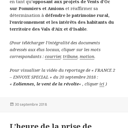
en tant qu’
opposant aux projets de Vents d’Oc
sur Pommiers et Amions
et réaffirmer sa
détermination à
défendre le patrimoine rural,
l’environnement et les intérêts des habitants du
territoire des Vals d’Aix et d’Isable
.
(Pour télécharger l’intégralité des documents
adressés aux élus locaux, cliquer sur les mots
correspondants :
courrier
,
tribune
,
motion
.
Pour visualiser la vidéo du reportage de « FRANCE 2
– ENVOYE SPECIAL » du 20 septembre 2018 :
«
Eoliennes, le vent de la révolte
« , cliquer
ici
)
Publié
30 septembre 2018
le
L’heure de la prise de