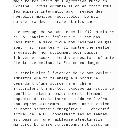
majeure résultant de l’agression russe en 
Ukraine - crise durable si on en croit tous 
les experts internationaux - révèle des 
nouvelles menaces redoutables. Le gaz 
naturel va devenir rare et plus cher.

 Le message de Barbara Pompili 
(3)
, Ministre 
de la Transition écologique, n’est pas 
rassurant, à savoir que nos réserves de gaz 
sont « suffisantes ». Il montre une réelle 
inquiétude, non seulement pour passer 
l’hiver et sous- entend une possible pénurie 
électrique mettant la France en danger.

Ce serait nier l’évidence de ne pas vouloir 
admettre que toute énergie à produire 
dépendant d’une source rare, chère, 
intégralement importée, exposée au risque de 
conflits internationaux potentiellement 
capables de restreindre ou réduire à zéro 
son approvisionnement, impose une révision 
de notre stratégie énergétique. L’objectif 
actuel de la PPE concernant les éoliennes 
est basé sur une faiblesse structurelle 
majeure. La crise ukrainienne met aussi en 