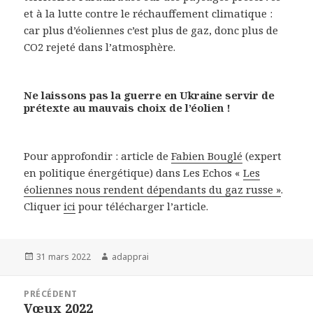
et à la lutte contre le réchauffement climatique :
car plus d’éoliennes c’est plus de gaz, donc plus de
CO2 rejeté dans l’atmosphère.
Ne laissons pas la guerre en Ukraine servir de
prétexte au mauvais choix de l’éolien !
Pour approfondir : article de
Fabien Bouglé
(expert
en politique énergétique) dans Les Echos «
Les
éoliennes nous rendent dépendants du gaz russe »
.
Cliquer
ici
pour télécharger l’article.
Publié
Auteur
31 mars 2022
adapprai
le
Navigation
PRÉCÉDENT
de
Vœux 2022
Article