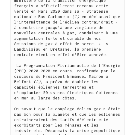
ministère de la transition énergétique 
français a officiellement reconnu cette 
vérité en Mars 2020 dans sa « Stratégie 
nationale Bas Carbone » 
(1)
 en déclarant que 
l’intermittence de l’éolien contraindrait « 
à construire jusqu’à une vingtaine de 
nouvelles centrales à gaz, conduisant à une 
augmentation forte et durable de nos 
émissions de gaz à effet de serre. ». A 
Landivisiau en Bretagne, la première 
centrale vient en effet d’être achevée.          

 La Programmation Pluriannuelle de l’Energie 
(PPE) 2020-2028 en cours, confirmée par le 
discours du Président Emmanuel Macron à 
Belfort 
(2)
, a prévu de doubler les 
capacités éoliennes terrestres et 
d’implanter 50 usines électriques éoliennes 
en mer au large des côtes.

On savait que le couplage éolien-gaz n’était 
pas bon pour la planète et que les éoliennes 
entraineraient des tarifs d’électricité 
exorbitants pour les ménages et les 
industriels. Désormais la crise géopolitique 