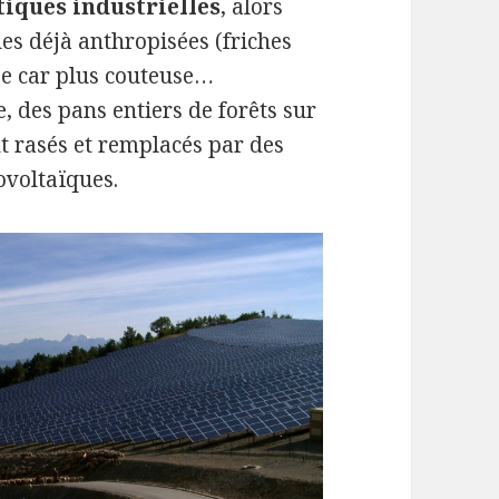
tiques industrielles
, alors
s déjà anthropisées (friches
gée car plus couteuse…
 des pans entiers de forêts sur
nt rasés et remplacés par des
voltaïques.