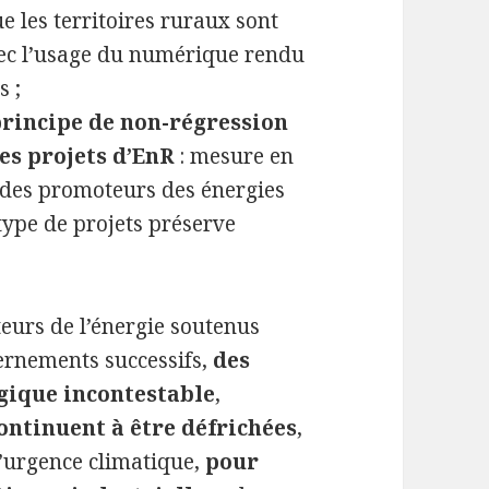
e les territoires ruraux sont
vec l’usage du numérique rendu
s ;
 principe de non-régression
es projets d’EnR
: mesure en
s des promoteurs des énergies
type de projets préserve
teurs de l’énergie soutenus
ernements successifs,
des
ogique incontestable
,
ontinuent à être défrichées
,
l’urgence climatique,
pour