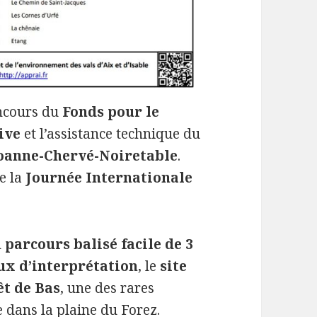
concours du
Fonds pour le
ive
et l’assistance technique du
Roanne-Chervé-Noiretable
.
de la
Journée Internationale
n
parcours balisé facile de 3
ux d’interprétation
, le
site
êt de Bas
, une des rares
 dans la plaine du Forez.