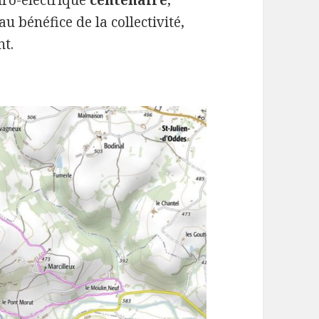
dro-électrique
centenaire
,
u bénéfice de la collectivité,
t.