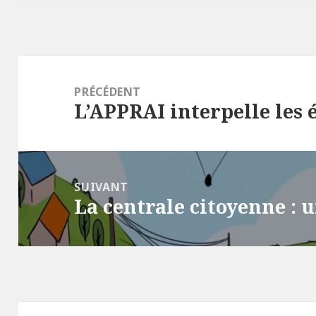
Navigation
de
PRÉCÉDENT
L’APPRAI interpelle les 
l’article
Article
précédent :
SUIVANT
La centrale citoyenne : 
Article
suivant :