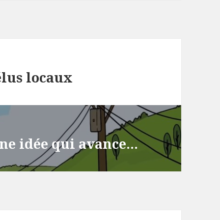
élus locaux
une idée qui avance…