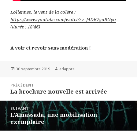
Eoliennes, le vent de la colère :
https://www.youtube.com/watch?v=J4DB7guRGyo
(durée : 18’46)
A voir et revoir sans modération !
Publié
Auteur
30 septembre 2019
adapprai
le
Navigation
PRÉCÉDENT
de
La brochure nouvelle est arrivée
Article
l’article
précédent :
SUIVANT
L’Amassada, une mobilisation
Article
exemplaire
suivant :