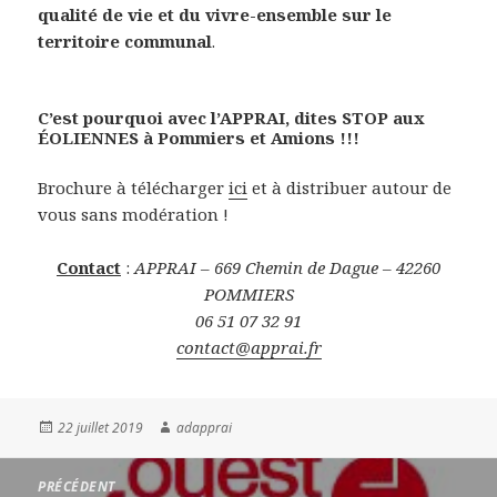
qualité de vie et du vivre-ensemble sur le
territoire communal
.
C’est pourquoi avec l’APPRAI, dites
STOP aux
ÉOLIENNES à Pommiers et Amions !!!
Brochure à télécharger
ici
et à distribuer autour de
vous sans modération !
Contact
:
APPRAI – 669 Chemin de Dague – 42260
POMMIERS
06 51 07 32 91
contact@apprai.fr
Publié
Auteur
22 juillet 2019
adapprai
le
Navigation
PRÉCÉDENT
de