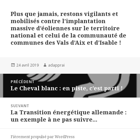
Plus que jamais, restons vigilants et
mobilisés contre l’implantation
massive d’éoliennes sur le territoire
national et celui de la communauté de
communes des Vals d’Aix et d’Isable !
Publié
Auteur
24 avril 2019
adapprai
le
Navigation
PRÉCÉDENT
de
Le Cheval blanc : en piste, c’est parti !
Article
l’article
précédent :
SUIVANT
La Transition énergétique allemande :
Article
un exemple à ne pas suivre…
suivant :
Fièrement propulsé par WordPress